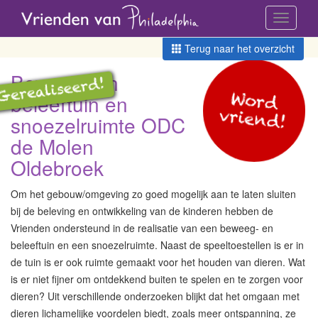
Toggle
navigati
Terug naar het overzicht
Beweeg- en
Word
beleeftuin en
vriend!
snoezelruimte ODC
de Molen
Oldebroek
Om het gebouw/omgeving zo goed mogelijk aan te laten sluiten
bij de beleving en ontwikkeling van de kinderen hebben de
Vrienden ondersteund in de realisatie van een beweeg- en
beleeftuin en een snoezelruimte. Naast de speeltoestellen is er in
de tuin is er ook ruimte gemaakt voor het houden van dieren. Wat
is er niet fijner om ontdekkend buiten te spelen en te zorgen voor
dieren? Uit verschillende onderzoeken blijkt dat het omgaan met
dieren lichamelijke voordelen biedt, zoals meer ontspanning, ze